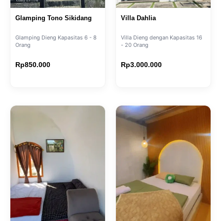
Glamping Tono Sikidang
Villa Dahlia
Glamping Dieng Kapasitas 6 - 8
Villa Dieng dengan Kapasitas 16
Orang
- 20 Orang
Rp
850.000
Rp
3.000.000