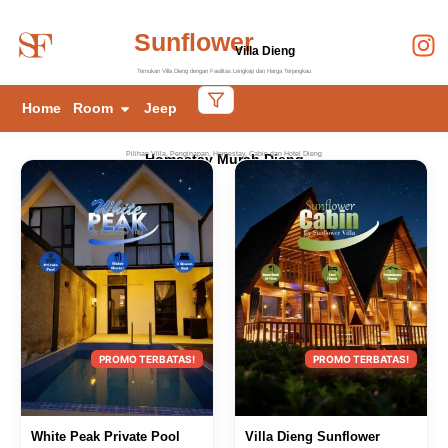
Sunflower
Villa Dieng
Temukan Villa Dieng dengan Fasilitas Lengkap dan Harga Terjangkau
Home
Room
Jeep
Pilihan Villa, Penginapan, Homestay, Cabin dan Hotel Dieng
Homestay Murah Dieng
White Peak Private Pool
Villa Dieng Sunflower