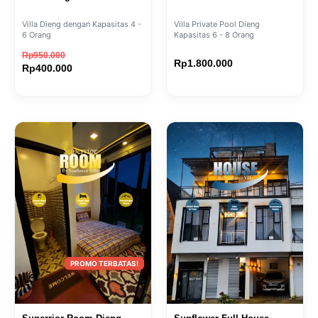
Villa Dieng dengan Kapasitas 4 -
Villa Private Pool Dieng
6 Orang
Kapasitas 6 - 8 Orang
Rp
950.000
Rp
1.800.000
Rp
400.000