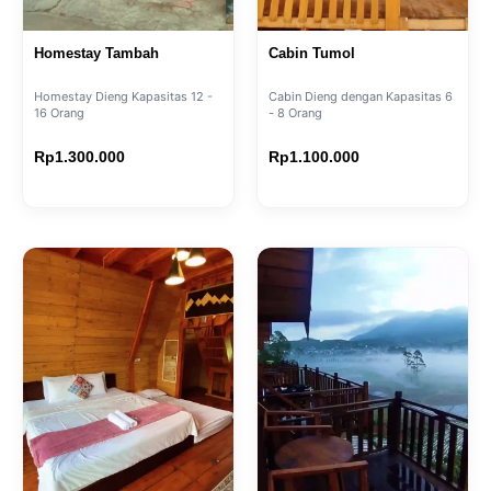
Homestay Tambah
Cabin Tumol
Homestay Dieng Kapasitas 12 -
Cabin Dieng dengan Kapasitas 6
16 Orang
- 8 Orang
Rp
1.300.000
Rp
1.100.000