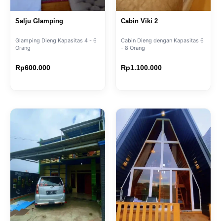
Salju Glamping
Cabin Viki 2
Glamping Dieng Kapasitas 4 - 6
Cabin Dieng dengan Kapasitas 6
Orang
- 8 Orang
Rp
600.000
Rp
1.100.000