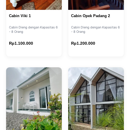
Cabin Viki 1
Cabin Opek Padang 2
Cabin Dieng dengan Kapasitas 6
Cabin Dieng dengan Kapasitas 6
- 8 Orang
- 8 Orang
Rp
1.100.000
Rp
1.200.000