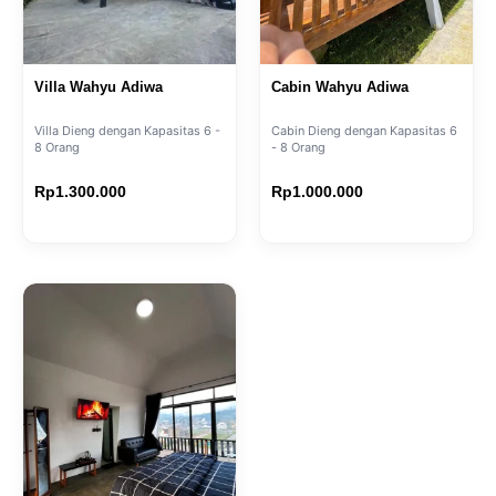
Villa Wahyu Adiwa
Cabin Wahyu Adiwa
Villa Dieng dengan Kapasitas 6 -
Cabin Dieng dengan Kapasitas 6
8 Orang
- 8 Orang
Rp
1.300.000
Rp
1.000.000