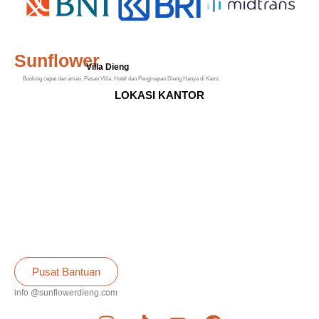
Sunflower
Villa Dieng
Booking cepat dan aman. Pesan Villa, Hotel dan Penginapan Dieng Hanya di Kami.
LOKASI KANTOR
Pusat Bantuan
info @sunflowerdieng.com