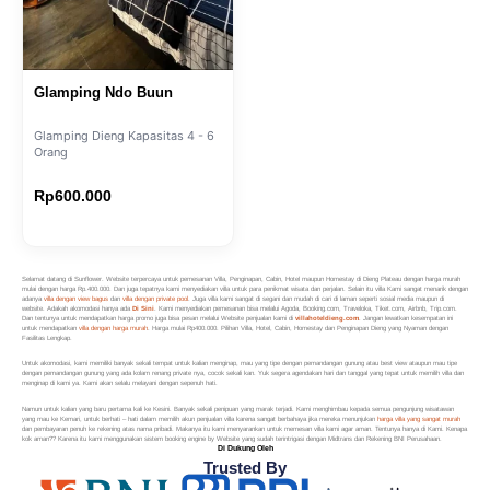
Glamping Ndo Buun
Glamping Dieng Kapasitas 4 - 6
Orang
Rp
600.000
Selamat datang di Sunflower. Website terpercaya untuk pemesanan Villa, Penginapan, Cabin, Hotel maupun Homestay di Dieng Plateau dengan harga murah
mulai dengan harga Rp.400.000. Dan juga tepatnya kami menyediakan villa untuk para penikmat wisata dan perjalan. Selain itu villa Kami sangat menarik dengan
adanya
villa dengan view bagus
dan
villa dengan private pool
. Juga villa kami sangat di segani dan mudah di cari di laman seperti sosial media maupun di
website. Adakah akomodasi hanya ada
Di Sini
. Kami menyediakan pemesanan bisa melalui Agoda, Booking.com, Traveloka, Tiket.com, Airbnb, Trip.com.
Dan tentunya untuk mendapatkan harga promo juga bisa pesan melalui Website penjualan kami di
villahoteldieng.com
. Jangan lewatkan kesempatan ini
untuk mendapatkan
villa dengan harga murah
. Harga mulai Rp400.000. Pilihan Villa, Hotel, Cabin, Homestay dan Penginapan Dieng yang Nyaman dengan
Fasilitas Lengkap.
Untuk akomodasi, kami memiliki banyak sekali tempat untuk kalian menginap, mau yang tipe dengan pemandangan gunung atau best view ataupun mau tipe
dengan pemandangan gunung yang ada kolam renang private nya, cocok sekali kan. Yuk segera agendakan hari dan tanggal yang tepat untuk memilih villa dan
menginap di kami ya. Kami akan selalu melayani dengan sepenuh hati.
Namun untuk kalian yang baru pertama kali ke Kesini. Banyak sekali penipuan yang marak terjadi. Kami menghimbau kepada semua pengunjung wisatawan
yang mau ke Kemari, untuk berhati – hati dalam memilih akun penjualan villa karena sangat berbahaya jika mereka menunjukan
harga villa yang sangat murah
dan pembayaran penuh ke rekening atas nama pribadi. Makanya itu kami menyarankan untuk memesan villa kami agar aman. Tentunya hanya di Kami. Kenapa
kok aman?? Karena itu kami menggunakan sistem booking engine by Website yang sudah terintrigasi dengan Midtrans dan Rekening BNI Perusahaan.
Di Dukung Oleh
Trusted By