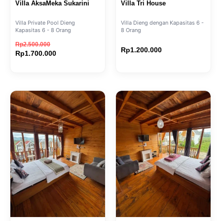
Villa AksaMeka Sukarini
Villa Tri House
Villa Private Pool Dieng
Villa Dieng dengan Kapasitas 6 -
Kapasitas 6 - 8 Orang
8 Orang
Rp
2.500.000
Rp
1.200.000
Rp
1.700.000