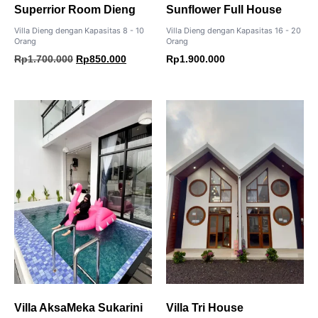
Superrior Room Dieng
Sunflower Full House
Villa Dieng dengan Kapasitas 8 - 10
Villa Dieng dengan Kapasitas 16 - 20
Orang
Orang
Rp
1.700.000
Rp
850.000
Rp
1.900.000
Villa AksaMeka Sukarini
Villa Tri House