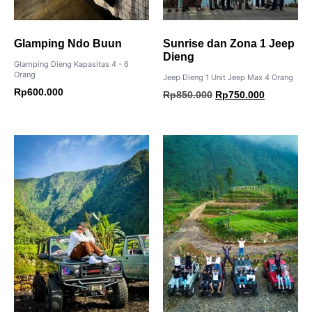
Glamping Ndo Buun
Sunrise dan Zona 1 Jeep
Dieng
Glamping Dieng Kapasitas 4 - 6
Orang
Jeep Dieng 1 Unit Jeep Max 4 Orang
Rp
600.000
Rp
850.000
Rp
750.000