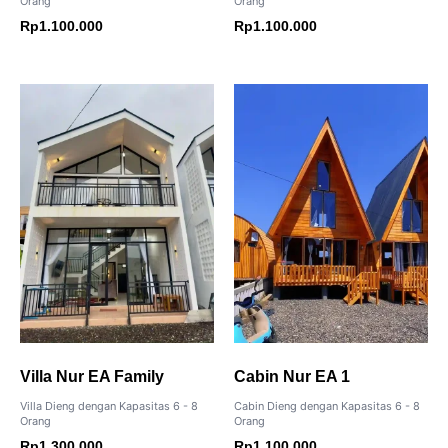
Orang
Orang
Rp
1.100.000
Rp
1.100.000
Villa Nur EA Family
Cabin Nur EA 1
Villa Dieng dengan Kapasitas 6 - 8
Cabin Dieng dengan Kapasitas 6 - 8
Orang
Orang
Rp
1.300.000
Rp
1.100.000