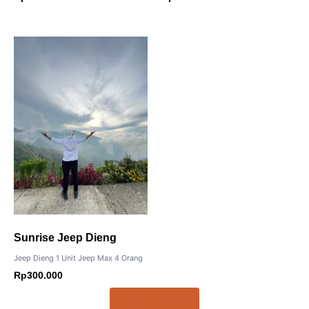
Sunrise Jeep Dieng
Jeep Dieng 1 Unit Jeep Max 4 Orang
Rp
300.000
Lihat Semua