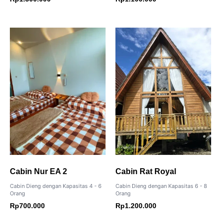
Cabin Nur EA 2
Cabin Rat Royal
Cabin Dieng dengan Kapasitas 4 - 6
Cabin Dieng dengan Kapasitas 6 - 8
Orang
Orang
Rp
700.000
Rp
1.200.000