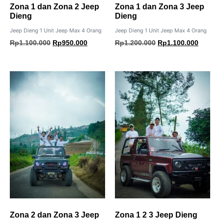
Zona 1 dan Zona 2 Jeep
Zona 1 dan Zona 3 Jeep
Dieng
Dieng
Jeep Dieng 1 Unit Jeep Max 4 Orang
Jeep Dieng 1 Unit Jeep Max 4 Orang
Rp
1.100.000
Rp
950.000
Rp
1.200.000
Rp
1.100.000
Zona 2 dan Zona 3 Jeep
Zona 1 2 3 Jeep Dieng