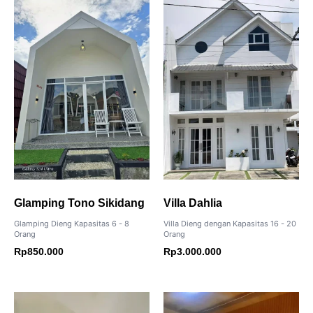
Glamping Tono Sikidang
Villa Dahlia
Glamping Dieng Kapasitas 6 - 8
Villa Dieng dengan Kapasitas 16 - 20
Orang
Orang
Rp
850.000
Rp
3.000.000