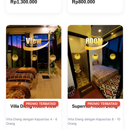
Rp
1.300.000
Rp
800.000
Villa Dieng Room View
Superrior Room Dieng
Villa Dieng dengan Kapasitas 4 - 6
Villa Dieng dengan Kapasitas 8 - 10
Orang
Orang