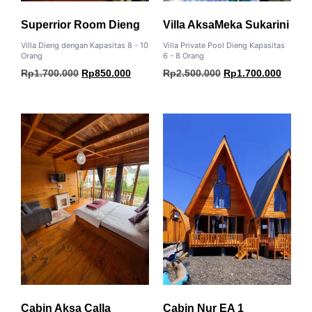
Superrior Room Dieng
Villa AksaMeka Sukarini
Villa Dieng dengan Kapasitas 8 - 10
Villa Private Pool Dieng Kapasitas
Orang
6 - 8 Orang
Rp
1.700.000
Rp
850.000
Rp
2.500.000
Rp
1.700.000
Cabin Aksa Calla
Cabin Nur EA 1