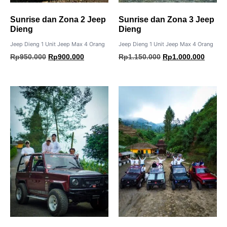
Sunrise dan Zona 2 Jeep
Sunrise dan Zona 3 Jeep
Dieng
Dieng
Jeep Dieng 1 Unit Jeep Max 4 Orang
Jeep Dieng 1 Unit Jeep Max 4 Orang
Rp
950.000
Rp
900.000
Rp
1.150.000
Rp
1.000.000