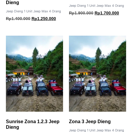
Dieng
Jeep Dieng 1 Unit Jeep Max 4 Orang
Jeep Dieng 1 Unit Jeep Max 4 Orang
Rp
1.900.000
Rp
1.700.000
Rp
1.400.000
Rp
1.250.000
Sunrise Zona 1.2.3 Jeep
Zona 3 Jeep Dieng
Dieng
Jeep Dieng 1 Unit Jeep Max 4 Orang