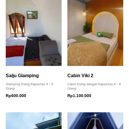
Salju Glamping
Cabin Viki 2
Glamping Dieng Kapasitas 4 - 6
Cabin Dieng dengan Kapasitas 6 - 8
Orang
Orang
Rp
600.000
Rp
1.100.000