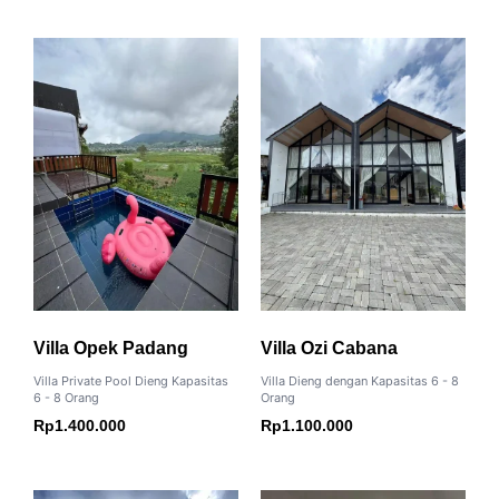
Villa Opek Padang
Villa Ozi Cabana
Villa Private Pool Dieng Kapasitas
Villa Dieng dengan Kapasitas 6 - 8
6 - 8 Orang
Orang
Rp
1.400.000
Rp
1.100.000