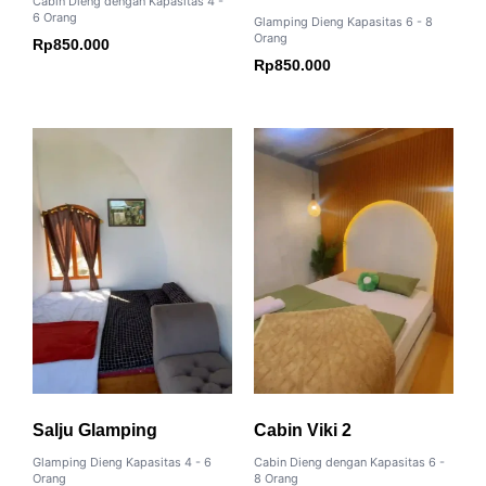
Cabin Dieng dengan Kapasitas 4 -
6 Orang
Glamping Dieng Kapasitas 6 - 8
Orang
Rp
850.000
Rp
850.000
Salju Glamping
Cabin Viki 2
Glamping Dieng Kapasitas 4 - 6
Cabin Dieng dengan Kapasitas 6 -
Orang
8 Orang