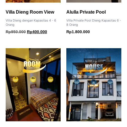
Villa Dieng Room View
Alulla Private Pool
Villa Dieng dengan Kapasitas 4 - 6
Villa Private Pool Dieng Kapasitas 6 -
Orang
8 Orang
Rp
950.000
Rp
400.000
Rp
1.800.000