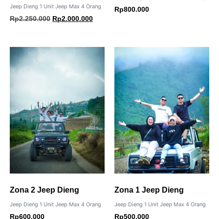
Jeep Dieng 1 Unit Jeep Max 4 Orang
Rp
800.000
Rp
2.250.000
Rp
2.000.000
Zona 2 Jeep Dieng
Zona 1 Jeep Dieng
Jeep Dieng 1 Unit Jeep Max 4 Orang
Jeep Dieng 1 Unit Jeep Max 4 Orang
Rp
600.000
Rp
500.000