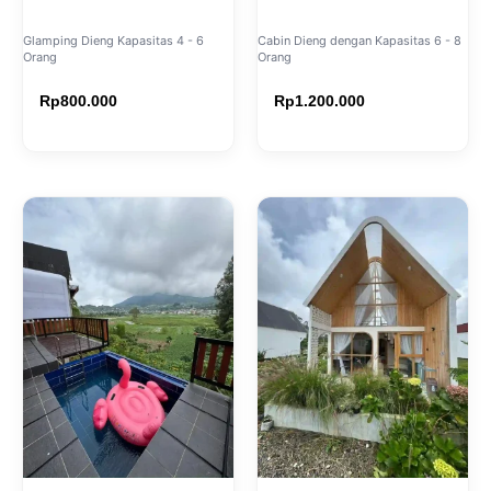
Glamping Dieng Kapasitas 4 - 6
Cabin Dieng dengan Kapasitas 6 - 8
Orang
Orang
Rp
800.000
Rp
1.200.000