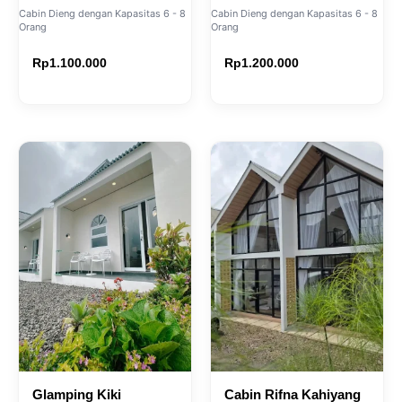
Cabin Dieng dengan Kapasitas 6 - 8
Cabin Dieng dengan Kapasitas 6 - 8
Orang
Orang
Rp
1.100.000
Rp
1.200.000
Glamping Kiki
Cabin Rifna Kahiyang