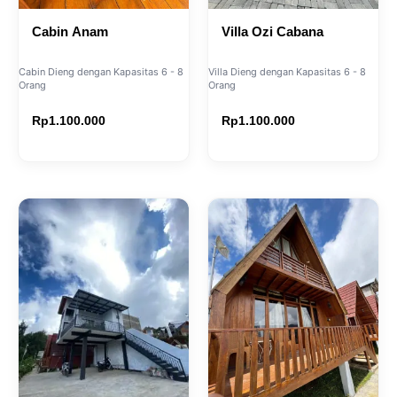
Cabin Anam
Villa Ozi Cabana
Cabin Dieng dengan Kapasitas 6 - 8
Villa Dieng dengan Kapasitas 6 - 8
Orang
Orang
Rp
1.100.000
Rp
1.100.000