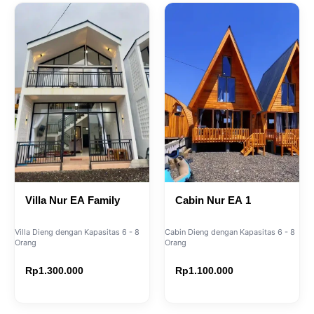
Villa Nur EA Family
Cabin Nur EA 1
Villa Dieng dengan Kapasitas 6 - 8
Cabin Dieng dengan Kapasitas 6 - 8
Orang
Orang
Rp
1.300.000
Rp
1.100.000