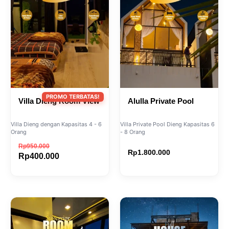
Villa Dieng Room View
Alulla Private Pool
Villa Dieng dengan Kapasitas 4 - 6
Villa Private Pool Dieng Kapasitas 6
Orang
- 8 Orang
Rp
950.000
Rp
1.800.000
Rp
400.000