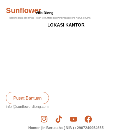
Sunflower
Villa Dieng
Booking cepat dan aman. Pesan Villa, Hotel dan Penginapan Dieng Hanya di Kami.
LOKASI KANTOR
Pusat Bantuan
info @sunflowerdieng.com
Nomor Ijin Berusaha ( NIB ) : 2907240054655