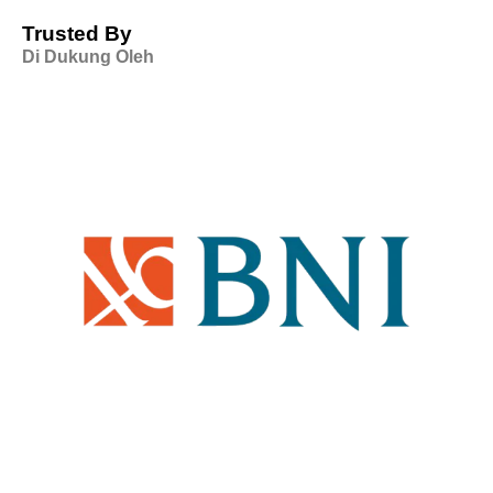
Trusted By
Di Dukung Oleh