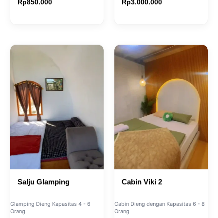
Rp
850.000
Rp
3.000.000
Salju Glamping
Cabin Viki 2
Glamping Dieng Kapasitas 4 - 6
Cabin Dieng dengan Kapasitas 6 - 8
Orang
Orang