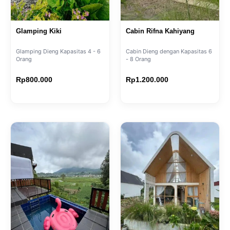
Glamping Kiki
Cabin Rifna Kahiyang
Glamping Dieng Kapasitas 4 - 6
Cabin Dieng dengan Kapasitas 6
Orang
- 8 Orang
Rp
800.000
Rp
1.200.000