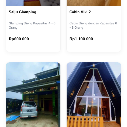
Salju Glamping
Cabin Viki 2
Glamping Dieng Kapasitas 4 - 6
Cabin Dieng dengan Kapasitas 6
Orang
- 8 Orang
Rp
600.000
Rp
1.100.000