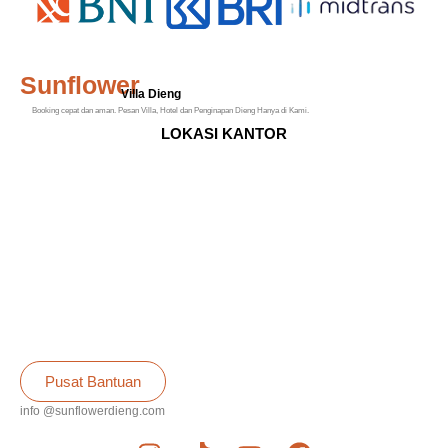
Sunflower
Villa Dieng
Booking cepat dan aman. Pesan Villa, Hotel dan Penginapan Dieng Hanya di Kami.
LOKASI KANTOR
Pusat Bantuan
info @sunflowerdieng.com