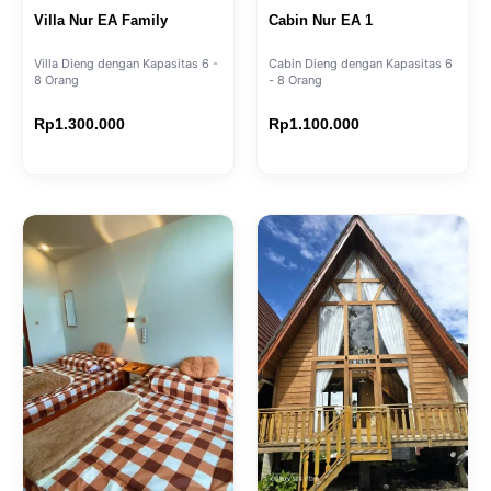
Villa Nur EA Family
Cabin Nur EA 1
Villa Dieng dengan Kapasitas 6 -
Cabin Dieng dengan Kapasitas 6
8 Orang
- 8 Orang
Rp
1.300.000
Rp
1.100.000