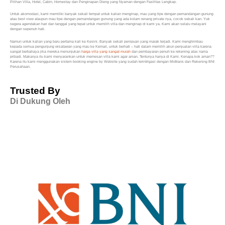
Pilihan Villa, Hotel, Cabin, Homestay dan Penginapan Dieng yang Nyaman dengan Fasilitas Lengkap.
Untuk akomodasi, kami memiliki banyak sekali tempat untuk kalian menginap, mau yang tipe dengan pemandangan gunung
atau best view ataupun mau tipe dengan pemandangan gunung yang ada kolam renang private nya, cocok sekali kan. Yuk
segera agendakan hari dan tanggal yang tepat untuk memilih villa dan menginap di kami ya. Kami akan selalu melayani
dengan sepenuh hati.
Namun untuk kalian yang baru pertama kali ke Kesini. Banyak sekali penipuan yang marak terjadi. Kami menghimbau
kepada semua pengunjung wisatawan yang mau ke Kemari, untuk berhati – hati dalam memilih akun penjualan villa karena
sangat berbahaya jika mereka menunjukan
harga villa yang sangat murah
dan pembayaran penuh ke rekening atas nama
pribadi. Makanya itu kami menyarankan untuk memesan villa kami agar aman. Tentunya hanya di Kami. Kenapa kok aman??
Karena itu kami menggunakan sistem booking engine by Website yang sudah terintrigasi dengan Midtrans dan Rekening BNI
Perusahaan.
Trusted By
Di Dukung Oleh