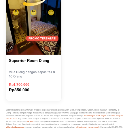
Superrior Room Dieng
Villa Dieng dengan Kapasitas 8 -
10 Orang
Rp
1.700.000
Rp
850.000
Selamat datang di Sunflower. Website terpercaya untuk pemesanan Villa, Penginapan, Cabin, Hotel maupun Homestay di
Dieng Plateau dengan harga murah mulai dengan harga Rp.400.000. Dan juga tepatnya kami menyediakan villa untuk para
penikmat wisata dan perjalan. Selain itu villa Kami sangat menarik dengan adanya
villa dengan view bagus
dan
villa dengan
private pool
. Juga villa kami sangat di segani dan mudah di cari di laman seperti sosial media maupun di website. Adakah
akomodasi hanya ada
Di Sini
. Kami menyediakan pemesanan bisa melalui Agoda, Booking.com, Traveloka, Tiket.com,
Airbnb, Trip.com. Dan tentunya untuk mendapatkan harga promo juga bisa pesan melalui Website penjualan kami di
villahoteldieng.com
. Jangan lewatkan kesempatan ini untuk mendapatkan
villa dengan harga murah
. Harga mulai Rp400.000.