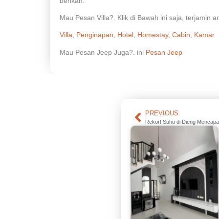
berikan.
Mau Pesan Villa?. Klik di Bawah ini saja, terjamin
Villa
,
Penginapan
,
Hotel
,
Homestay
,
Cabin
,
Kamar
Mau Pesan Jeep Juga?. ini
Pesan Jeep
PREVIOUS
Rekor! Suhu di Dieng Mencapai 