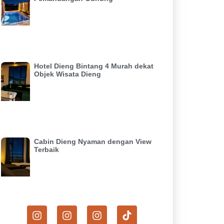
Hotel Dieng Bintang 4 Murah dekat
Objek Wisata Dieng
Cabin Dieng Nyaman dengan View
Terbaik