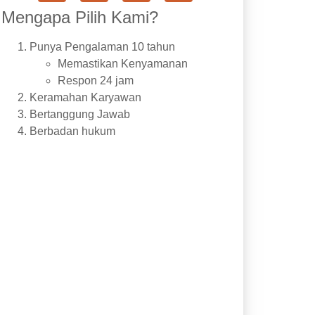
Mengapa Pilih Kami?
Punya Pengalaman 10 tahun
Memastikan Kenyamanan
Respon 24 jam
Keramahan Karyawan
Bertanggung Jawab
Berbadan hukum