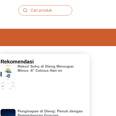
Rekomendasi
Rekor! Suhu di Dieng Mencapai
Minus -6° Celcius Hari ini
Penginapan di Dieng: Penuh dengan
Pemandangan Gunung