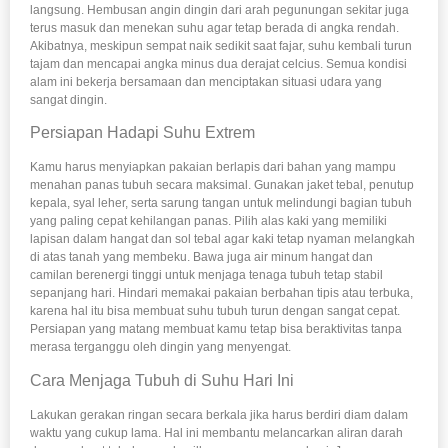
langsung. Hembusan angin dingin dari arah pegunungan sekitar juga
terus masuk dan menekan suhu agar tetap berada di angka rendah.
Akibatnya, meskipun sempat naik sedikit saat fajar, suhu kembali turun
tajam dan mencapai angka minus dua derajat celcius. Semua kondisi
alam ini bekerja bersamaan dan menciptakan situasi udara yang
sangat dingin.
Persiapan Hadapi Suhu Extrem
Kamu harus menyiapkan pakaian berlapis dari bahan yang mampu
menahan panas tubuh secara maksimal. Gunakan jaket tebal, penutup
kepala, syal leher, serta sarung tangan untuk melindungi bagian tubuh
yang paling cepat kehilangan panas. Pilih alas kaki yang memiliki
lapisan dalam hangat dan sol tebal agar kaki tetap nyaman melangkah
di atas tanah yang membeku. Bawa juga air minum hangat dan
camilan berenergi tinggi untuk menjaga tenaga tubuh tetap stabil
sepanjang hari. Hindari memakai pakaian berbahan tipis atau terbuka,
karena hal itu bisa membuat suhu tubuh turun dengan sangat cepat.
Persiapan yang matang membuat kamu tetap bisa beraktivitas tanpa
merasa terganggu oleh dingin yang menyengat.
Cara Menjaga Tubuh di Suhu Hari Ini
Lakukan gerakan ringan secara berkala jika harus berdiri diam dalam
waktu yang cukup lama. Hal ini membantu melancarkan aliran darah