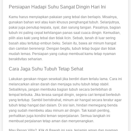
Persiapan Hadapi Suhu Sangat Dingin Hari Ini
Kamu harus menyiapkan pakaian yang tebal dan berlapis. Misalnya,
gunakan bahan wol atau kain khusus penghangat tubuh. Selanjutnya,
pakai juga penutup kepala, syal, dan sarung tangan. Pasalnya, bagian
tubuh ini paling cepat kehilangan panas saat cuaca dingin. Kemudian,
pilih alas kaki yang tebal dan tidak licin. Sebab, tanah di luar sering
basah atau tertutup embun beku. Selain itu, bawa air minum hangat
dan camilan berenergi. Dengan begitu, tubuh tetap bugar dan tidak
mudah lemas. Persiapan yang cukup membuat kamu tetap nyaman
beraktivitas seharian.
Cara Jaga Suhu Tubuh Tetap Sehat
Lakukan gerakan ringan sesekali jika berdiri diam terlalu lama. Cara ini
melancarkan aliran darah dan menjaga suhu tubuh tetap stabil.
Sebaliknya, jangan membuka bagian tubuh secara berlebihan di
tempat terbuka. Jika terasa sangat dingin, segera cari tempat berteduh
yang tertutup. Sambil beristirahat, minum air hangat secara teratur agar
tubuh tetap hangat dari dalam. Di sisi lain, hindari memegang benda
yang sudah membeku atau minum air dingin. Tak kalah penting,
perhatikan juga kondisi teman seperjalanan. Semua langkah ini
membuat perjalanan tetap aman dan menyenangkan.
Mau Pesan Villa?. Klik di Bawah ini saja, terjamin aman dan nyaman.