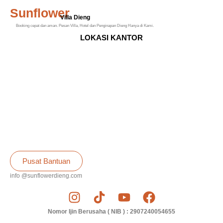
Sunflower
Villa Dieng
Booking cepat dan aman. Pesan Villa, Hotel dan Penginapan Dieng Hanya di Kami.
LOKASI KANTOR
Pusat Bantuan
info @sunflowerdieng.com
Nomor Ijin Berusaha ( NIB ) : 2907240054655