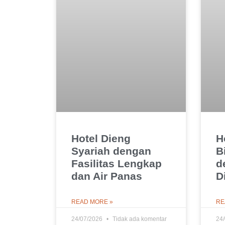
Hotel Dieng
H
Syariah dengan
B
Fasilitas Lengkap
d
dan Air Panas
D
READ MORE »
RE
24/07/2026
Tidak ada komentar
24