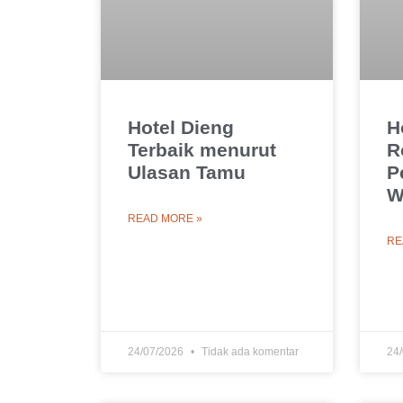
Hotel Dieng
H
Terbaik menurut
R
Ulasan Tamu
P
W
READ MORE »
RE
24/07/2026
Tidak ada komentar
24