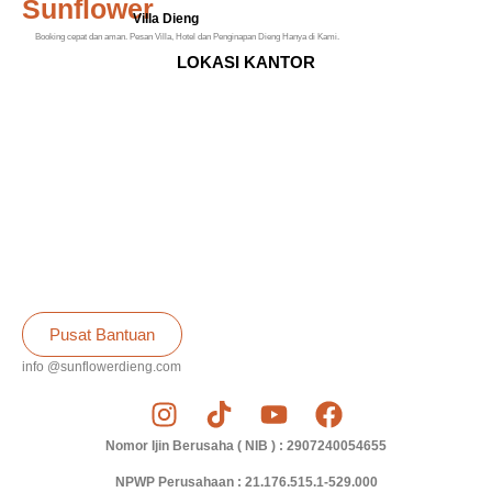
Sunflower
Villa Dieng
Booking cepat dan aman. Pesan Villa, Hotel dan Penginapan Dieng Hanya di Kami.
LOKASI KANTOR
Pusat Bantuan
info @sunflowerdieng.com
Nomor Ijin Berusaha ( NIB ) : 2907240054655
NPWP Perusahaan : 21.176.515.1-529.000