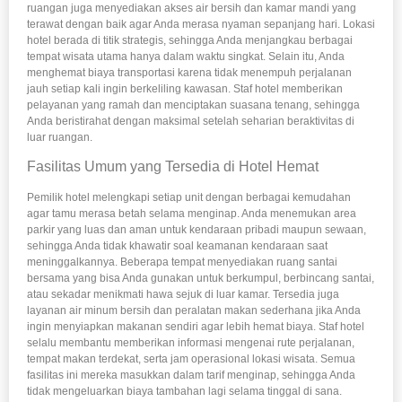
ruangan juga menyediakan akses air bersih dan kamar mandi yang
terawat dengan baik agar Anda merasa nyaman sepanjang hari. Lokasi
hotel berada di titik strategis, sehingga Anda menjangkau berbagai
tempat wisata utama hanya dalam waktu singkat. Selain itu, Anda
menghemat biaya transportasi karena tidak menempuh perjalanan
jauh setiap kali ingin berkeliling kawasan. Staf hotel memberikan
pelayanan yang ramah dan menciptakan suasana tenang, sehingga
Anda beristirahat dengan maksimal setelah seharian beraktivitas di
luar ruangan.
Fasilitas Umum yang Tersedia di Hotel Hemat
Pemilik hotel melengkapi setiap unit dengan berbagai kemudahan
agar tamu merasa betah selama menginap. Anda menemukan area
parkir yang luas dan aman untuk kendaraan pribadi maupun sewaan,
sehingga Anda tidak khawatir soal keamanan kendaraan saat
meninggalkannya. Beberapa tempat menyediakan ruang santai
bersama yang bisa Anda gunakan untuk berkumpul, berbincang santai,
atau sekadar menikmati hawa sejuk di luar kamar. Tersedia juga
layanan air minum bersih dan peralatan makan sederhana jika Anda
ingin menyiapkan makanan sendiri agar lebih hemat biaya. Staf hotel
selalu membantu memberikan informasi mengenai rute perjalanan,
tempat makan terdekat, serta jam operasional lokasi wisata. Semua
fasilitas ini mereka masukkan dalam tarif menginap, sehingga Anda
tidak mengeluarkan biaya tambahan lagi selama tinggal di sana.