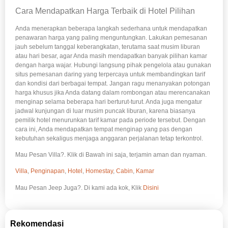
Cara Mendapatkan Harga Terbaik di Hotel Pilihan
Anda menerapkan beberapa langkah sederhana untuk mendapatkan
penawaran harga yang paling menguntungkan. Lakukan pemesanan
jauh sebelum tanggal keberangkatan, terutama saat musim liburan
atau hari besar, agar Anda masih mendapatkan banyak pilihan kamar
dengan harga wajar. Hubungi langsung pihak pengelola atau gunakan
situs pemesanan daring yang terpercaya untuk membandingkan tarif
dan kondisi dari berbagai tempat. Jangan ragu menanyakan potongan
harga khusus jika Anda datang dalam rombongan atau merencanakan
menginap selama beberapa hari berturut-turut. Anda juga mengatur
jadwal kunjungan di luar musim puncak liburan, karena biasanya
pemilik hotel menurunkan tarif kamar pada periode tersebut. Dengan
cara ini, Anda mendapatkan tempat menginap yang pas dengan
kebutuhan sekaligus menjaga anggaran perjalanan tetap terkontrol.
Mau Pesan Villa?. Klik di Bawah ini saja, terjamin aman dan nyaman.
Villa
,
Penginapan
,
Hotel
,
Homestay
,
Cabin
,
Kamar
Mau Pesan Jeep Juga?. Di kami ada kok, Klik
Disini
Rekomendasi