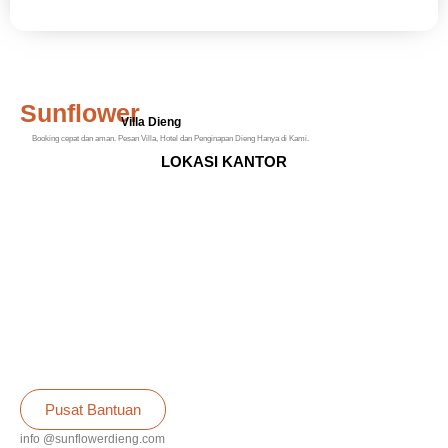
Sunflower
Villa Dieng
Booking cepat dan aman. Pesan Villa, Hotel dan Penginapan Dieng Hanya di Kami.
LOKASI KANTOR
Pusat Bantuan
info @sunflowerdieng.com