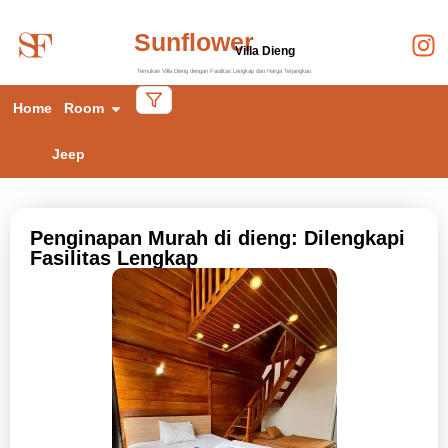
Sunflower
Villa Dieng
Temukan Villa Dieng dengan Fasilitas Lengkap dan Harga Terjangkau
Home
Room
Jeep
Penginapan Murah di dieng: Dilengkapi
Fasilitas Lengkap